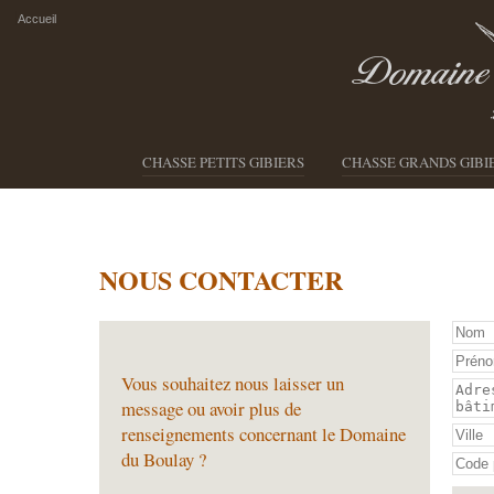
Accueil
CHASSE PETITS GIBIERS
CHASSE GRANDS GIBI
NOUS CONTACTER
Vous souhaitez nous laisser un
message ou avoir plus de
renseignements concernant le Domaine
du Boulay ?