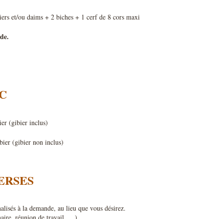
iers et/ou daims + 2 biches + 1 cerf de 8 cors maxi
de.
C
ier (gibier inclus)
bier (gibier non inclus)
ERSES
alisés à la demande, au lieu que vous désirez.
naire, réunion de travail, …)