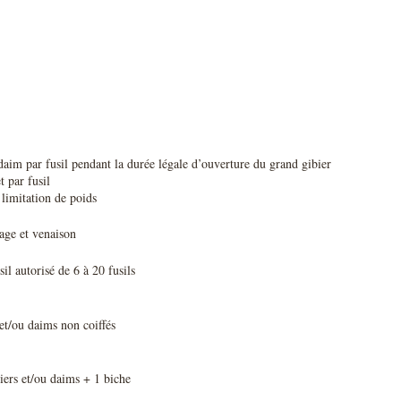
aim par fusil pendant la durée légale d’ouverture du grand gibier
t par fusil
e limitation de poids
tage et venaison
il autorisé de 6 à 20 fusils
 et/ou daims non coiffés
iers et/ou daims + 1 biche