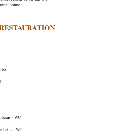
 soirée brâme…
 RESTAURATION
ris)
)
)
e bains - WC
e bains - WC